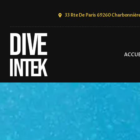
Skip
to
33 Rte De Paris 69260 Charbonnièr
content
ACCUE