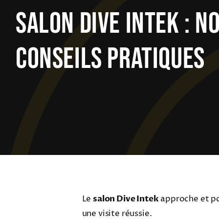
Salon Dive Intek : N
Conseils Pratiques
Le
salon Dive Intek
approche et pou
une visite réussie.