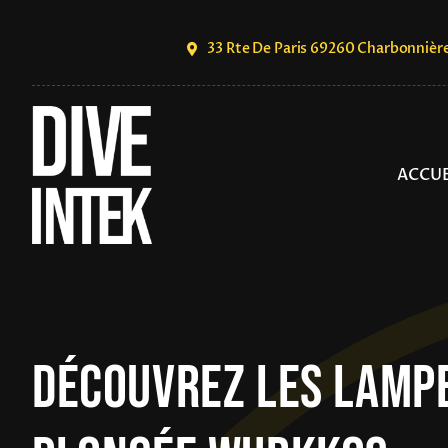
Skip
to
33 Rte De Paris 69260 Charbonnièr
content
ACCUE
Découvrez Les Lamp