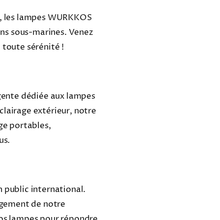
el, les lampes WURKKOS
ions sous-marines. Venez
 toute sérénité !
ente dédiée aux lampes
lairage extérieur, notre
ge portables,
us.
 public international.
gagement de notre
s lampes pour répondre