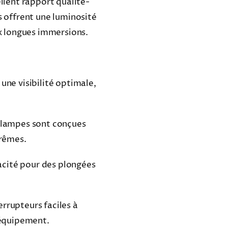
ellent rapport qualité-
s offrent une luminosité
 longues immersions.
une visibilité optimale,
s lampes sont conçues
trêmes.
acité pour des plongées
rrupteurs faciles à
e équipement.